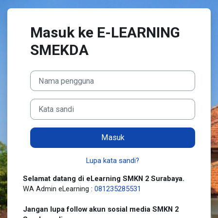
Lewati ke konten utama
Masuk ke E-LEARNING
SMEKDA
Nama pengguna
Kata sandi
Masuk
Lupa kata sandi?
Selamat datang di eLearning SMKN 2 Surabaya.
WA Admin eLearning :
081235285531
Jangan lupa follow akun sosial media SMKN 2